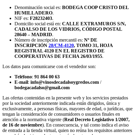
Denominación social es:
BODEGA COOP CRISTO DEL
HUMILLADERO
.
NIF es:
F28232403
.
Domicilio social está en:
CALLE EXTRAMUROS S/N,
CADALSO DE LOS VIDRIOS, CÓDIGO POSTAL
28640 – MADRID
.
Número de inscripción mercantil es:
Nº DE
INSCRIPCIÓN
28/CM-4120
, TOMO 31, HOJA
REGISTRAL 4120 EN EL REGISTRO DE
COOPERATIVAS DE FECHA 26/03/1955
.
Los datos para comunicarse con el vendedor son:
Teléfono
:
91 864 00 63
E-mail
:
info@vinosdecadalsoygredos.com
/
bodegacadalso@gmail.com
Las ofertas contenidas en la presente web y los servicios prestados
por la sociedad anteriormente indicada están dirigidos, única y
exclusivamente, a personas físicas, mayores de edad, o jurídicas, que
tengan la consideración de consumidores o usuarios finales en
atención a la normativa vigente (
Real Decreto Legislativo 1/2007,
de 16 de noviembre
). En consecuencia, y tal como indica el aviso
de entrada a la tienda virtual, quien no reúna los requisitos anteriores