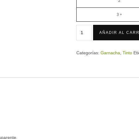
2
3 +
AÑADIR AL CARR
Categorías:
Garnacha
,
Tinto
Et
sparente.