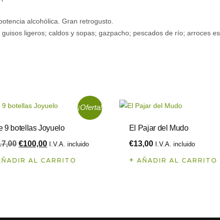
potencia alcohólica. Gran retrogusto.
 guisos ligeros; caldos y sopas; gazpacho; pescados de río; arroces e
S
¡Oferta!
e 9 botellas Joyuelo
El Pajar del Mudo
17,00
€
100,00
€
13,00
I.V.A. incluido
I.V.A. incluido
AÑADIR AL CARRITO
AÑADIR AL CARRITO