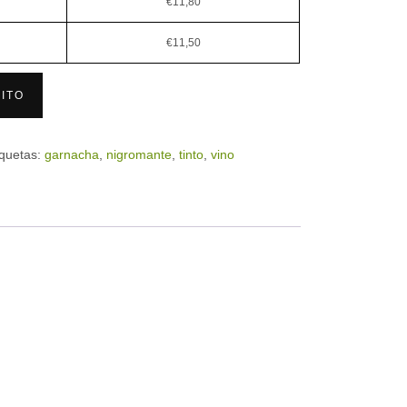
€
11,80
€
11,50
ITO
iquetas:
garnacha
,
nigromante
,
tinto
,
vino