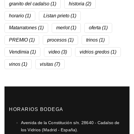
granito del cadalso
(1)
historia
(2)
horario
(1)
Listan prieto
(1)
Matarratones
(1)
merlot
(1)
oferta
(1)
PREMIO
(1)
procesos
(1)
trinos
(1)
Vendimia
(1)
video
(3)
vidrios gredos
(1)
vinos
(1)
visitas
(7)
HORARIOS BODEGA
Avenida de la Constitución s/n. 28640 - Cadalso de
los Vidrios (Madrid - España).