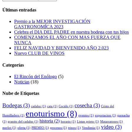
Últimas entradas
Premio a la MEJOR INVESTIGACIÓN
GASTRONOMÍCA 2023
Celebra el DIA DEL PADRE en nuestra bodega con tus hijos
COMENZAMOS EL AÑO CON MAS FUERZA QUE
NUNCA
FELIZ NAVIDAD Y BIENVENIDO AÑO 2.023
Nuevo CLUB DE VINOS
Categorías
El Rincón del Enólogo
(5)
Noticias
(18)
Nube de Etiquetas
Bodegas
(3)
cosecha
(3)
cadalso
(1)
cata
(1)
Cocido
(1)
Cristo del
enoturismo
(8)
Humilladero
(1)
eventos
(1)
exportacion
(1)
garnacha
historia
(2)
(1)
granito del cadalso
(1)
horario
(1)
Listan prieto
(1)
Matarratones
(1)
video
(3)
merlot
(1)
oferta
(1)
PREMIO
(1)
procesos
(1)
trinos
(1)
Vendimia
(1)